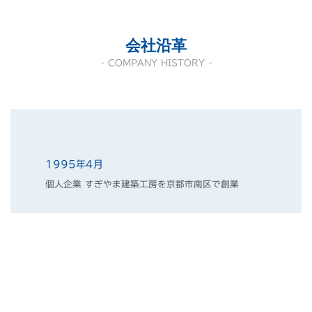
会社沿革
- COMPANY HISTORY -
1995年4月
個人企業 すぎやま建築工房を京都市南区で創業
1996年6月
有限会社スギテック（資本金500万）を設立（一般
建設業許可 京都府知事登録）
2005年7月