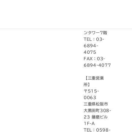
〒108-
0075
東京都港区港
南2-16-1 品
国内拠点
川イーストワ
ンタワー7階
TEL：03-
6894-
4075
FAX：03-
6894-4077
【三重営業
所】
〒515-
0063
三重県松阪市
大黒田町308-
23 播磨ビル
1F-A
TEL：0598-