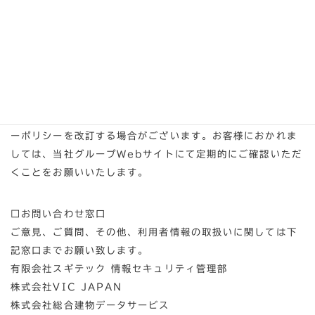
社発行のサーバ証明書によるSSL(Secure Sockets
Layer)暗号化技術を用いて、通信を暗号化しております。
9.プライバシーポリシーの改訂について
当社グループでは、サービス内容、利用目的の変更、安全性
向上、また関連法令及び規範の改訂に応じて、当プライバシ
ーポリシーを改訂する場合がございます。お客様におかれま
しては、当社グループWebサイトにて定期的にご確認いただ
くことをお願いいたします。
□お問い合わせ窓口
ご意見、ご質問、その他、利用者情報の取扱いに関しては下
記窓口までお願い致します。
有限会社スギテック 情報セキュリティ管理部
株式会社VIC JAPAN
株式会社総合建物データサービス