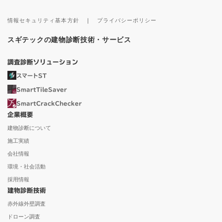
情報セキュリティ基本方針
｜
プライバシーポリシー
スギテックの建物診断技術・サービス
調査診断ソリューション
スマートST
SmartTileSaver
SmartCrackChecker
企業概要
建物診断について
施工実績
会社情報
環境・社会活動
採用情報
建物診断技術
赤外線外壁調査
ドローン調査