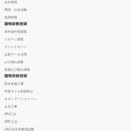
会社情報
環境・社会活動
採用情報
建物診断技術
赤外線外壁調査
ドローン調査
ラインドローン
点群データ活用
ひび割れ調査
床面ひび割れ調査
建物改修技術
防水改修工事
外壁タイル剥落防止
モダンアートストーン
止水工事
IPH工法
S
RF工法
JACCA天井耐震診断