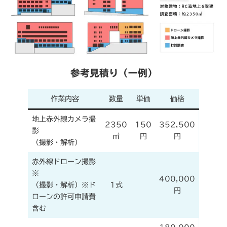
参考見積り（一例）
作業内容
数量
単価
価格
地上赤外線カメラ撮
2350
150
352,500
影
㎡
円
円
（撮影・解析）
赤外線ドローン撮影
※
400,000
（撮影・解析）※ド
1式
円
ローンの許可申請費
含む